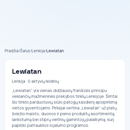
Pradžia
/
Šalys
/
Lenkija
/
Lewiatan
Lewiatan
Lenkija · 0 aktyvių leidinių
„Lewiatan“ yra vienas didžiausių franšizės principu
veikiančių mažmeninės prekybos tinklų Lenkijoje. Šimtai
šio tinklo parduotuvių siūlo patogų kasdienį apsipirkimą
vietos gyventojams. Pirkėjai vertina „Lewiatan“ už platų
šviežio maisto, duonos ir pieno produktų asortimentą,
lankstumą bei stiprų vietinių gamintojų palaikymą, kurį
papildo patrauklios lojalumo programos.