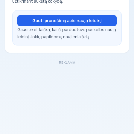
užtikrinant aukštą kokybę.
Gauti pranešimą apie naują leidinį
Gausite el. laišką, kai ši parduotuvė paskelbs naują
leidinį. Jokių papildomų naujienlaiškių.
REKLAMA