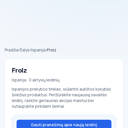
Pradžia
/
Šalys
/
Ispanija
/
Froiz
Froiz
Ispanija · 0 aktyvių leidinių
Ispanijos prekybos tinklas, siūlantis aukštos kokybės
šviežius produktus. Peržiūrėkite naujausią savaitės
leidinį, raskite geriausias akcijas maistui bei
sutaupykite pirkdami šeimai.
Gauti pranešimą apie naują leidinį