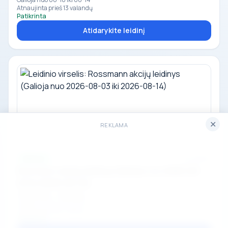
Atnaujinta prieš 13 valandų
Patikrinta
Atidarykite leidinį
✕
REKLAMA
Aktyvus
6 puslapiai
Rossmann akcijų leidinys (Galioja nuo 2026-08-
03 iki 2026-08-14)
Rossmann · Vokietija
Galioja nuo 08-03 iki 08-14
Atnaujinta prieš 4 dienas
Patikrinta