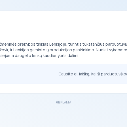
meninės prekybos tinklas Lenkijoje, turintis tūkstančius parduotuvių v
aržovių ir Lenkijos gamintojų produkcijos pasirinkimo. Nuolat vykdomo
iejama daugelio lenkų kasdienybės dalimi.
Gausite el. laišką, kai ši parduotuvė p
REKLAMA