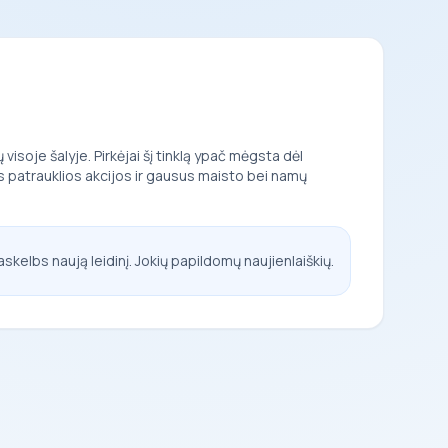
isoje šalyje. Pirkėjai šį tinklą ypač mėgsta dėl
s patrauklios akcijos ir gausus maisto bei namų
askelbs naują leidinį. Jokių papildomų naujienlaiškių.