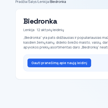
Pradžia
/
Šalys
/
Lenkija
/
Biedronka
Biedronka
Lenkija · 12 aktyvių leidinių
„Biedronka“ yra pats didžiausias ir populiariausias maž
kasdien žemų kainų, didelio šviežio maisto, vaisių, d
apyvokos prekių asortimentas daro „Biedronką“ neats
Gauti pranešimą apie naują leidinį