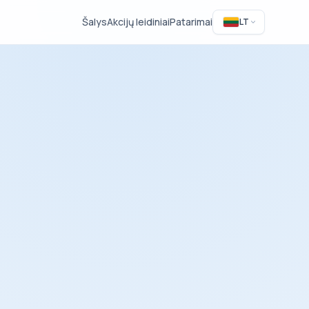
Šalys
Akcijų leidiniai
Patarimai
LT