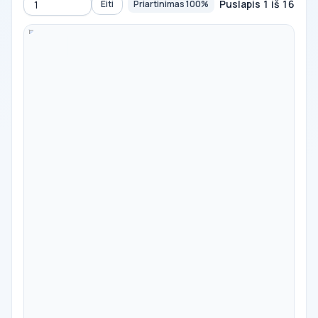
Puslapis 1 iš 16
Eiti
Priartinimas 100%
Eiti į puslapį
-
100%