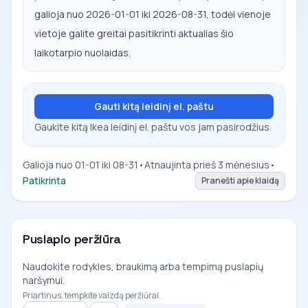
galioja nuo 2026-01-01 iki 2026-08-31, todėl vienoje
vietoje galite greitai pasitikrinti aktualias šio
laikotarpio nuolaidas.
Gauti kitą leidinį el. paštu
Gaukite kitą Ikea leidinį el. paštu vos jam pasirodžius.
Galioja nuo 01-01 iki 08-31
•
Atnaujinta prieš 3 mėnesius
•
Patikrinta
Pranešti apie klaidą
Puslapio peržiūra
Naudokite rodykles, braukimą arba tempimą puslapių
naršymui.
Priartinus, tempkite vaizdą peržiūrai.