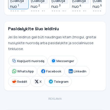
1
2
3
4
5
Pasidalykite šiuo leidiniu
Jei šis leidinys gali būti naudingas kitam žmogui, greitai
nusiųskite nuorodą arba pasidalykite ja socialiniuose
tinkluose.
Kopijuoti nuorodą
Messenger
WhatsApp
Facebook
LinkedIn
Reddit
X
Telegram
REKLAMA