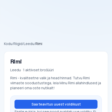
Kodu
/
Riigid
/
Leedu
/
Rimi
Rimi
Leedu · 1 aktiivset brošüüri
Rimi - kvaliteetne valik ja head hinnad. Tutvu Rimi
viimaste soodustustega, leia Minu Rimi allahindlused ja
planeeri oma oste nutikalt!
Saa teavitus uuest voldikust
Saate e-kirja, kui see pood avaldab uue voldiku. Ei