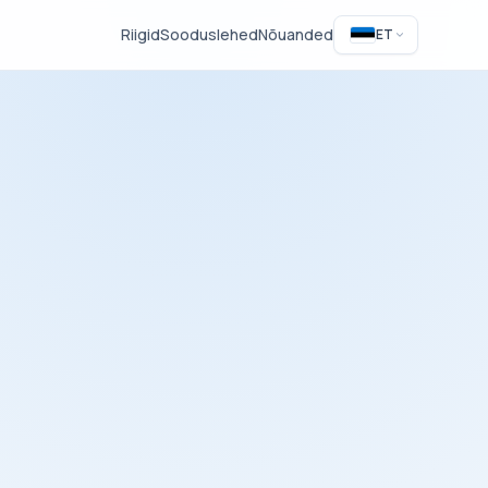
Riigid
Sooduslehed
Nõuanded
ET