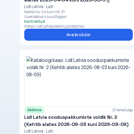
Lidl Latvia · Lati
Kehtib 04-04 kuni 08-31
Uuendatud 4 kuud tagasi
Kontrollitud
Allikas: Lidl Latvija leidinių pridėjimas
Ava brošüür
Aktiivne
25 lehekülge
Lidl Latvia sooduspakkumiste voldik Nr. 2
(Kehtib alates 2026-08-03 kuni 2026-08-09)
Lidl Latvia · Lati