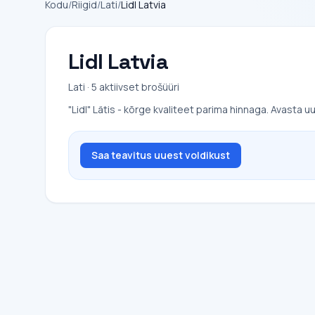
Kodu
/
Riigid
/
Lati
/
Lidl Latvia
Lidl Latvia
Lati · 5 aktiivset brošüüri
"Lidl" Lätis - kõrge kvaliteet parima hinnaga. Avasta 
Saa teavitus uuest voldikust