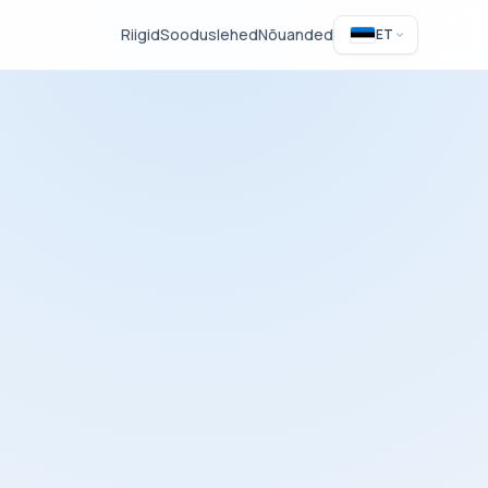
Riigid
Sooduslehed
Nõuanded
ET