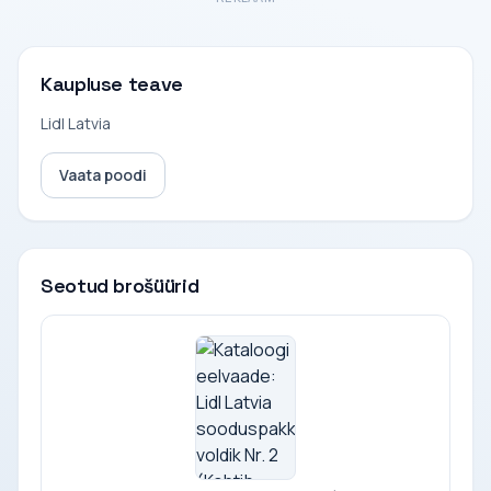
Kaupluse teave
Lidl Latvia
Vaata poodi
Seotud brošüürid