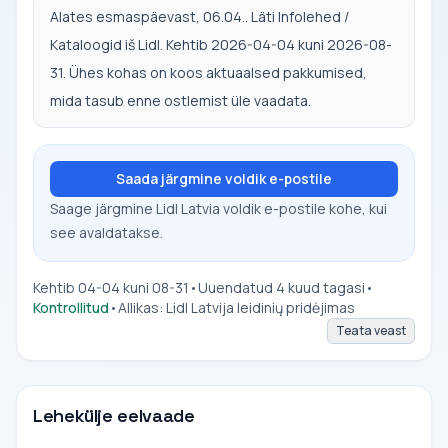
Alates esmaspäevast, 06.04.. Läti Infolehed /
Kataloogid iš Lidl. Kehtib 2026-04-04 kuni 2026-08-
31. Ühes kohas on koos aktuaalsed pakkumised,
mida tasub enne ostlemist üle vaadata.
Saada järgmine voldik e-postile
Saage järgmine Lidl Latvia voldik e-postile kohe, kui
see avaldatakse.
Kehtib 04-04 kuni 08-31
•
Uuendatud 4 kuud tagasi
•
Kontrollitud
•
Allikas: Lidl Latvija leidinių pridėjimas
Teata veast
Lehekülje eelvaade