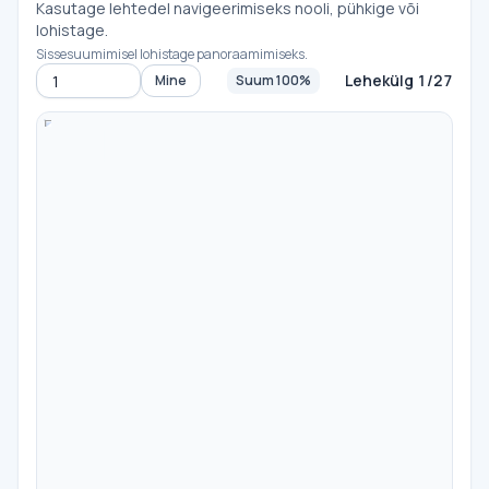
Kasutage lehtedel navigeerimiseks nooli, pühkige või
lohistage.
Sissesuumimisel lohistage panoraamimiseks.
Lehekülg 1/27
Mine
Suum 100%
Mine lehele
-
100%