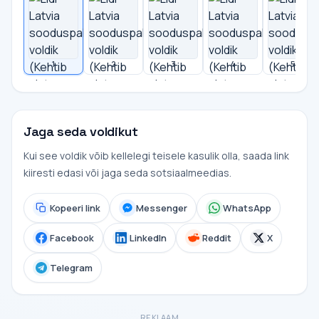
1
2
3
4
5
Jaga seda voldikut
Kui see voldik võib kellelegi teisele kasulik olla, saada link
kiiresti edasi või jaga seda sotsiaalmeedias.
Kopeeri link
Messenger
WhatsApp
Facebook
LinkedIn
Reddit
X
Telegram
REKLAAM