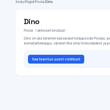
Kodu
/
Riigid
/
Poola
/
Dino
Dino
Poola · 1 aktiivset brošüüri
Dino on üks kiiremini kasvavaid toidupoode Poolas,
esmatarbekaupu, värsket liha oma töökodadest ja po
Saa teavitus uuest voldikust