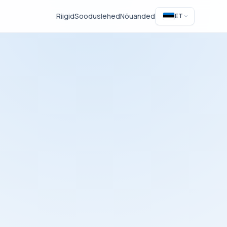
Riigid
Sooduslehed
Nõuanded
ET