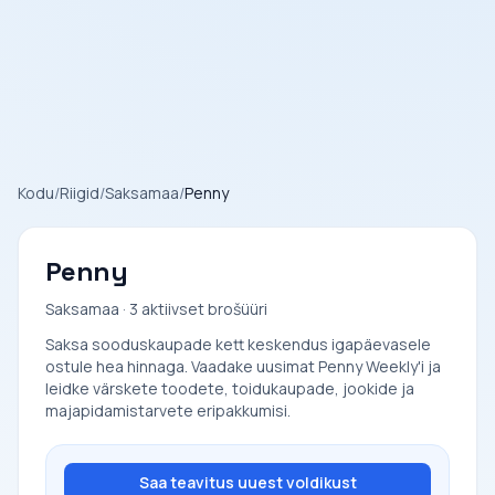
Kodu
/
Riigid
/
Saksamaa
/
Penny
Penny
Saksamaa · 3 aktiivset brošüüri
Saksa sooduskaupade kett keskendus igapäevasele
ostule hea hinnaga. Vaadake uusimat Penny Weekly'i ja
leidke värskete toodete, toidukaupade, jookide ja
majapidamistarvete eripakkumisi.
Saa teavitus uuest voldikust