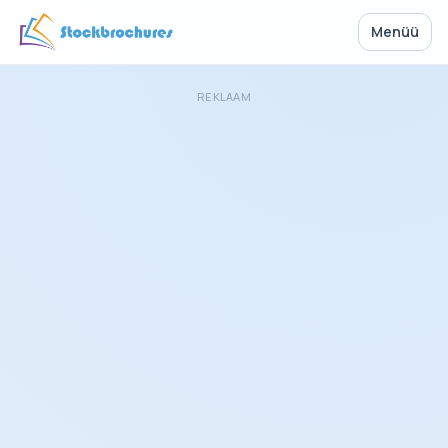
Menüü
REKLAAM