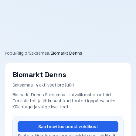
Kodu
/
Riigid
/
Saksamaa
/
Biomarkt Denns
Biomarkt Denns
Saksamaa · 4 aktiivset brošüüri
Biomarkt Denns Saksamaa – lai valik mahetooteid.
Tervislik toit ja jätkusuutlikud tooted igapäevaseks.
Külastage ja valige kvaliteet.
Saa teavitus uuest voldikust
Saate e-kirja, kui see pood avaldab uue voldiku. Ei