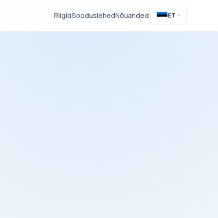
Riigid
Sooduslehed
Nõuanded
ET