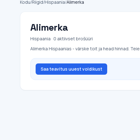
Kodu
/
Riigid
/
Hispaania
/
Alimerka
Alimerka
Hispaania · 0 aktiivset brošüüri
Alimerka Hispaanias - värske toit ja head hinnad. Tei
Saa teavitus uuest voldikust