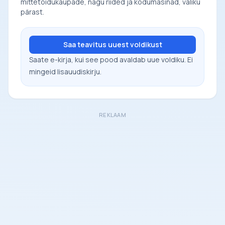
mittetoidukaupade, nagu riided ja kodumasinad, valiku
pärast.
Saa teavitus uuest voldikust
Saate e-kirja, kui see pood avaldab uue voldiku. Ei
mingeid lisauudiskirju.
REKLAAM