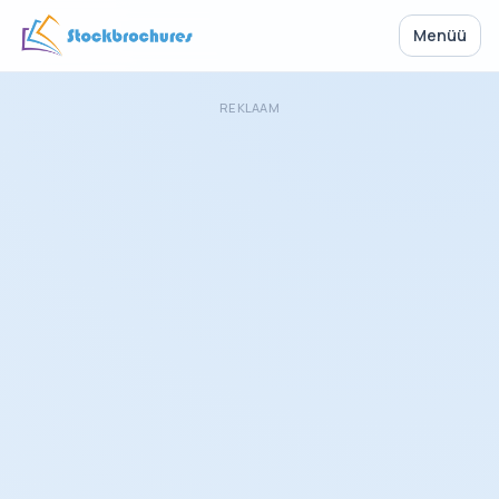
Menüü
REKLAAM