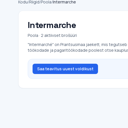
Kodu
/
Riigid
/
Poola
/
Intermarche
Intermarche
Poola · 2 aktiivset brošüüri
"Intermarché" on Prantsusmaa jaekett, mis tegutseb
töökodade ja pagaritöökodade poolest otse kaupluses
Saa teavitus uuest voldikust