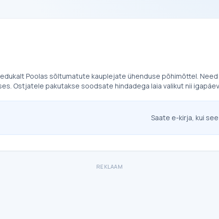
 edukalt Poolas sõltumatute kauplejate ühenduse põhimõttel. Need 
. Ostjatele pakutakse soodsate hindadega laia valikut nii igapäeva
Saate e-kirja, kui see
REKLAAM