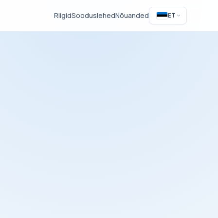
Riigid
Sooduslehed
Nõuanded
ET