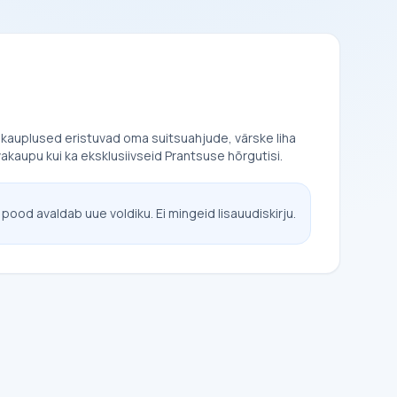
kauplused eristuvad oma suitsuahjude, värske liha
kaupu kui ka eksklusiivseid Prantsuse hõrgutisi.
 pood avaldab uue voldiku. Ei mingeid lisauudiskirju.