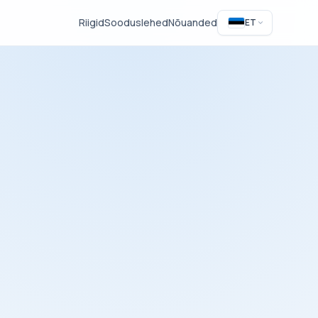
Riigid
Sooduslehed
Nõuanded
ET