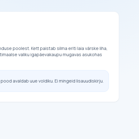
se poolest. Kett paistab silma eriti laia värske liha,
 optimaalse valiku igapäevakaupu mugavas asukohas
 pood avaldab uue voldiku. Ei mingeid lisauudiskirju.