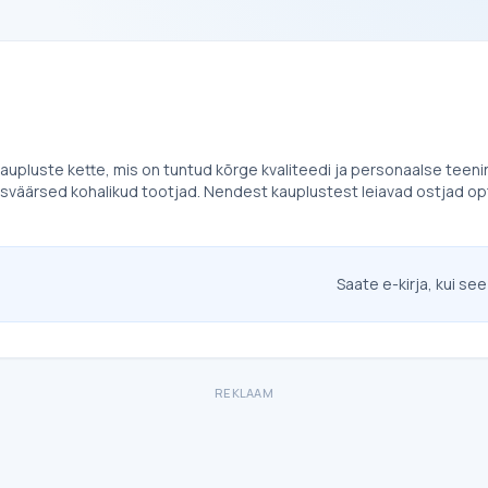
upluste kette, mis on tuntud kõrge kvaliteedi ja personaalse teenindu
ldusväärsed kohalikud tootjad. Nendest kauplustest leiavad ostjad
Saate e-kirja, kui see
REKLAAM