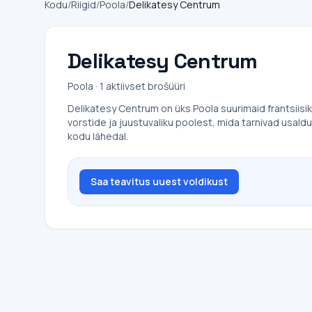
Kodu
/
Riigid
/
Poola
/
Delikatesy Centrum
Delikatesy Centrum
Poola · 1 aktiivset brošüüri
Delikatesy Centrum on üks Poola suurimaid frantsiisika
vorstide ja juustuvaliku poolest, mida tarnivad usa
kodu lähedal.
Saa teavitus uuest voldikust