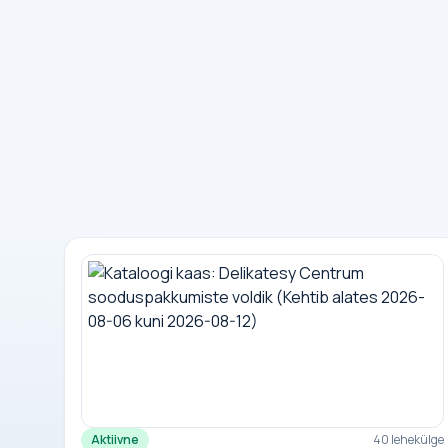
Aktiivne
40 lehekülge