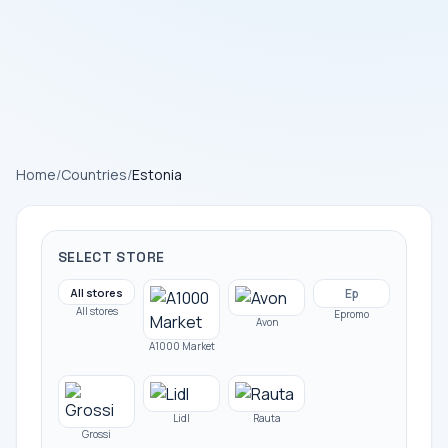
Home
/
Countries
/
Estonia
SELECT STORE
All stores
Ep
All stores
Epromo
Avon
A1000 Market
Lidl
Rauta
Grossi