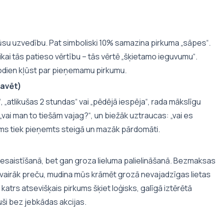
u mūsu uzvedību. Pat simboliski 10% samazina pirkuma „sāpes“.
ai tās patieso vērtību – tās vērtē „šķietamo ieguvumu“.
šodien kļūst par pieņemamu pirkumu.
kavēt)
, „atlikušas 2 stundas“ vai „pēdējā iespēja“, rada mākslīgu
 „vai man to tiešām vajag?“, un biežāk uztraucas: „vai es
ms tiek pieņemts steigā un mazāk pārdomāti.
 piesaistīšanā, bet gan groza lieluma palielināšanā. Bezmaksas
ot vairāk preču, mudina mūs krāmēt grozā nevajadzīgas lietas
an katrs atsevišķais pirkums šķiet loģisks, galīgā iztērētā
ši bez jebkādas akcijas.