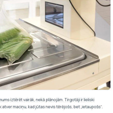
mums iztērēt vairāk, nekā plānojām. Tirgotāji ir lieliski
āk atver maciņu, kad jūtas nevis tērējošs, bet „ietaupošs“.