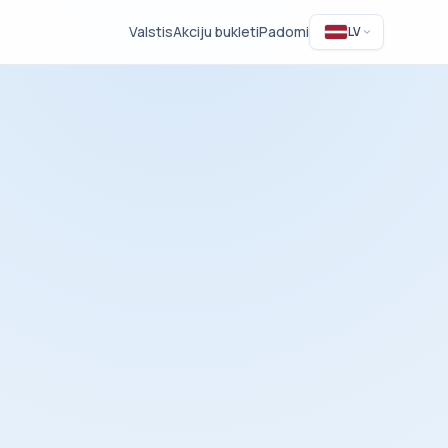
Valstis
Akciju bukleti
Padomi
LV