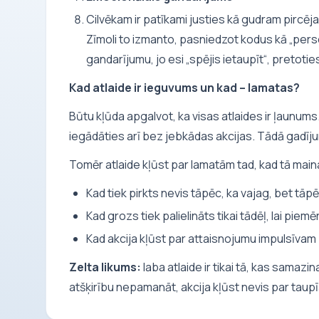
Cilvēkam ir patīkami justies kā gudram pircēja
Zīmoli to izmanto, pasniedzot kodus kā „pers
gandarījumu, jo esi „spējis ietaupīt“, pretoti
Kad atlaide ir ieguvums un kad – lamatas?
Būtu kļūda apgalvot, ka visas atlaides ir ļaunums.
iegādāties arī bez jebkādas akcijas. Tādā gadīju
Tomēr atlaide kļūst par lamatām tad, kad tā main
Kad tiek pirkts nevis tāpēc, ka vajag, bet tāpē
Kad grozs tiek palielināts tikai tādēļ, lai piem
Kad akcija kļūst par attaisnojumu impulsīvam
Zelta likums:
laba atlaide ir tikai tā, kas samazi
atšķirību nepamanāt, akcija kļūst nevis par taupī