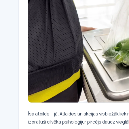
Īsa atbilde – jā. Atlaides un akcijas visbiežāk liek 
izpratuši cilvēka psiholoģiju: pircējs daudz viegl