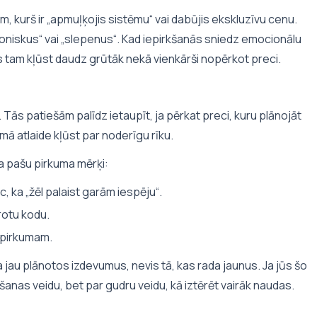
m, kurš ir „apmuļķojis sistēmu“ vai dabūjis ekskluzīvu cenu.
oniskus“ vai „slepenus“. Kad iepirkšanās sniedz emocionālu
es tam kļūst daudz grūtāk nekā vienkārši nopērkot preci.
 Tās patiešām palīdz ietaupīt, ja pērkat preci, kuru plānojāt
mā atlaide kļūst par noderīgu rīku.
a pašu pirkuma mērķi:
c, ka „žēl palaist garām iespēju“.
ērotu kodu.
 pirkumam.
na jau plānotos izdevumus, nevis tā, kas rada jaunus. Ja jūs šo
šanas veidu, bet par gudru veidu, kā iztērēt vairāk naudas.