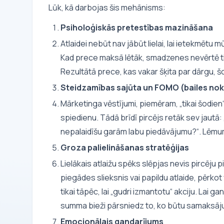
Lūk, kā darbojas šis mehānisms:
Psiholoģiskās pretestības mazināšana
Atlaidei nebūt nav jābūt lielai, lai ietekmēt
Kad prece maksā lētāk, smadzenes nevērtē tik
Rezultātā prece, kas vakar šķita par dārgu, 
Steidzamības sajūta un FOMO (bailes no
Mārketinga vēstījumi, piemēram, „tikai šodien“
spiedienu. Tādā brīdī pircējs retāk sev jautā:
nepalaidīšu garām labu piedāvājumu?“. Lēmu
Groza palielināšanas stratēģijas
Lielākais atlaižu spēks slēpjas nevis pircēju
piegādes slieksnis vai papildu atlaide, pērk
tikai tāpēc, lai „gudri izmantotu“ akciju. Lai g
summa bieži pārsniedz to, ko būtu samaksāju
Emocionālais gandarījums