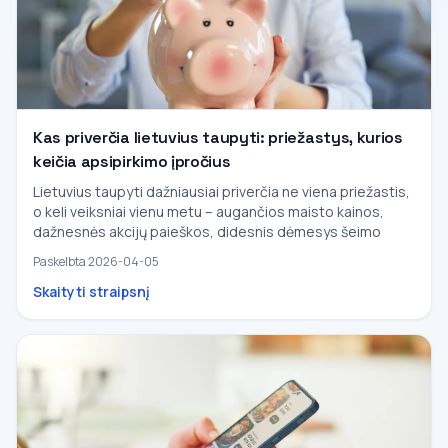
Kas priverčia lietuvius taupyti: priežastys, kurios
keičia apsipirkimo įpročius
Lietuvius taupyti dažniausiai priverčia ne viena priežastis,
o keli veiksniai vienu metu – augančios maisto kainos,
dažnesnės akcijų paieškos, didesnis dėmesys šeimo
Paskelbta 2026-04-05
Skaityti straipsnį