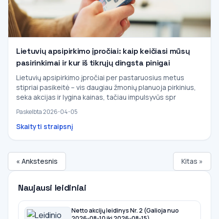
Lietuvių apsipirkimo įpročiai: kaip keičiasi mūsų
pasirinkimai ir kur iš tikrųjų dingsta pinigai
Lietuvių apsipirkimo įpročiai per pastaruosius metus
stipriai pasikeitė – vis daugiau žmonių planuoja pirkinius,
seka akcijas ir lygina kainas, tačiau impulsyvūs spr
Paskelbta 2026-04-05
Skaityti straipsnį
« Ankstesnis
Kitas »
Naujausi leidiniai
Netto akcijų leidinys Nr. 2 (Galioja nuo
2026-08-10 iki 2026-08-15)