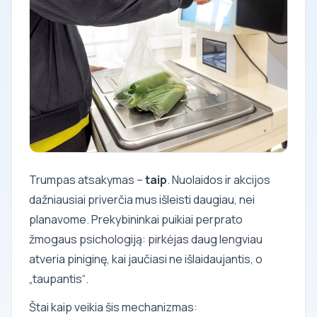
Trumpas atsakymas –
taip
. Nuolaidos ir akcijos
dažniausiai priverčia mus išleisti daugiau, nei
planavome. Prekybininkai puikiai perprato
žmogaus psichologiją: pirkėjas daug lengviau
atveria piniginę, kai jaučiasi ne išlaidaujantis, o
„taupantis“.
Štai kaip veikia šis mechanizmas: