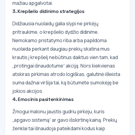
mažiau apgalvotai.
3. Krepšelio didinimo strategijos
Didžiausia nuolaidų galia slypi ne pirkėjų
pritraukime, o krepšelio dydžio didinime.
Nemokamo pristatymo riba arba papildoma
nuolaida perkant daugiau prekių skatina mus
krautis į krepšelį nebūtinus daiktus vien tam, kad
„protingai išnaudotume“ akciją. Nors kiekvienas
atskiras pirkimas atrodo logiškas, galutinė išleista
suma dažnai viršija tai, ką būtumėte sumokėję be
jokios akcijos.
4. Emocinis pasitenkinimas
Žmogui malonu jaustis gudriu pirkėju, kuris
„apgavo sistemą“ ar gavo išskirtinę kainą. Prekių
ženklai tai išnaudoja pateikdami kodus kaip