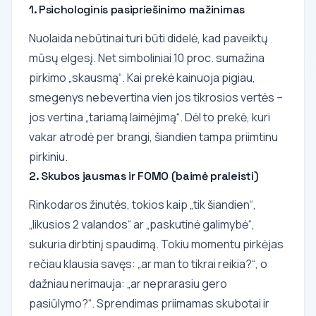
1. Psichologinis pasipriešinimo mažinimas
Nuolaida nebūtinai turi būti didelė, kad paveiktų
mūsų elgesį. Net simboliniai 10 proc. sumažina
pirkimo „skausmą“. Kai prekė kainuoja pigiau,
smegenys nebevertina vien jos tikrosios vertės –
jos vertina „tariamą laimėjimą“. Dėl to prekė, kuri
vakar atrodė per brangi, šiandien tampa priimtinu
pirkiniu.
2. Skubos jausmas ir FOMO (baimė praleisti)
Rinkodaros žinutės, tokios kaip „tik šiandien“,
„likusios 2 valandos“ ar „paskutinė galimybė“,
sukuria dirbtinį spaudimą. Tokiu momentu pirkėjas
rečiau klausia savęs: „ar man to tikrai reikia?“, o
dažniau nerimauja: „ar neprarasiu gero
pasiūlymo?“. Sprendimas priimamas skubotai ir