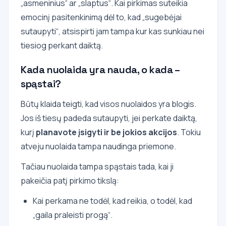
„asmeninius“ ar „slaptus“. Kai pirkimas suteikia
emocinį pasitenkinimą dėl to, kad „sugebėjai
sutaupyti“, atsispirti jam tampa kur kas sunkiau nei
tiesiog perkant daiktą.
Kada nuolaida yra nauda, o kada –
spąstai?
Būtų klaida teigti, kad visos nuolaidos yra blogis.
Jos iš tiesų padeda sutaupyti, jei perkate daiktą,
kurį
planavote įsigyti ir be jokios akcijos
. Tokiu
atveju nuolaida tampa naudinga priemone.
Tačiau nuolaida tampa spąstais tada, kai ji
pakeičia patį pirkimo tikslą:
Kai perkama ne todėl, kad reikia, o todėl, kad
„gaila praleisti progą“.