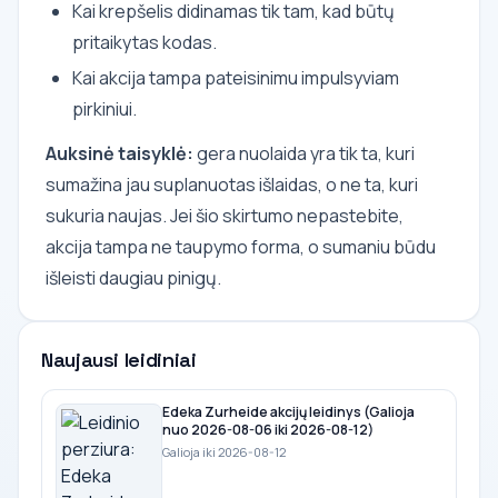
Kai krepšelis didinamas tik tam, kad būtų
pritaikytas kodas.
Kai akcija tampa pateisinimu impulsyviam
pirkiniui.
Auksinė taisyklė:
gera nuolaida yra tik ta, kuri
sumažina jau suplanuotas išlaidas, o ne ta, kuri
sukuria naujas. Jei šio skirtumo nepastebite,
akcija tampa ne taupymo forma, o sumaniu būdu
išleisti daugiau pinigų.
Naujausi leidiniai
Edeka Zurheide akcijų leidinys (Galioja
nuo 2026-08-06 iki 2026-08-12)
Galioja iki 2026-08-12