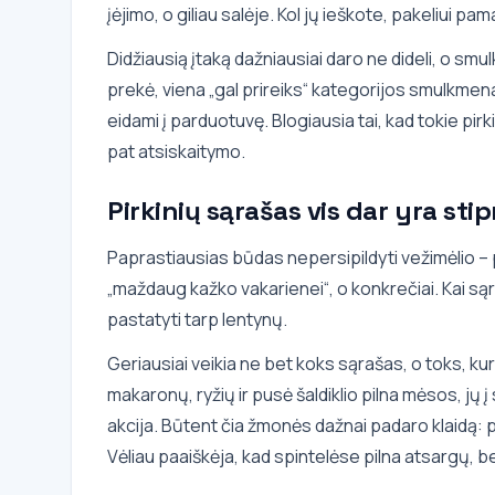
įėjimo, o giliau salėje. Kol jų ieškote, pakeliui pa
Didžiausią įtaką dažniausiai daro ne dideli, o smu
prekė, viena „gal prireiks“ kategorijos smulkmena 
eidami į parduotuvę. Blogiausia tai, kad tokie pirk
pat atsiskaitymo.
Pirkinių sąrašas vis dar yra stip
Paprastiausias būdas nepersipildyti vežimėlio – prie
„maždaug kažko vakarienei“, o konkrečiai. Kai sąr
pastatyti tarp lentynų.
Geriausiai veikia ne bet koks sąrašas, o toks, ku
makaronų, ryžių ir pusė šaldiklio pilna mėsos, jų 
akcija. Būtent čia žmonės dažnai padaro klaidą: p
Vėliau paaiškėja, kad spintelėse pilna atsargų, be