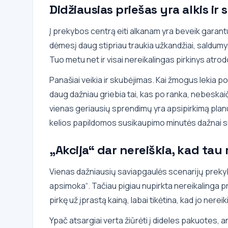
Didžiausias priešas yra alkis ir
Į prekybos centrą eiti alkanam yra beveik garant
dėmesį daug stipriau traukia užkandžiai, saldumyn
Tuo metu net ir visai nereikalingas pirkinys atrod
Panašiai veikia ir skubėjimas. Kai žmogus lekia p
daug dažniau griebia tai, kas po ranka, nebeskaičiu
vienas geriausių sprendimų yra apsipirkimą planuo
kelios papildomos susikaupimo minutės dažnai su
„Akcija“ dar nereiškia, kad tau 
Vienas dažniausių saviapgaulės scenarijų prekyb
apsimoka“. Tačiau pigiau nupirkta nereikalinga p
pirkę už įprastą kainą, labai tikėtina, kad jo nereik
Ypač atsargiai verta žiūrėti į dideles pakuotes, a