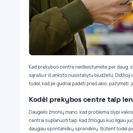
Kad prekybos centre neišleistumėte per daug, sva
sąrašu ir iš anksto nusistatytu biudžetu. Didžioji d
todėl, kad jie gudriai padėti prieš akis, pažymėti „
Kodėl prekybos centre taip len
Daugelis žmonių mano, kad problema slypi valios
centrai suplanuoti taip, kad žmogus kuo ilgiau j
daugiau spontaniškų sprendimų. Būtent todėl pien