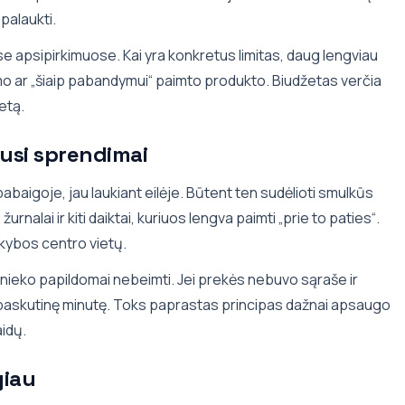
 palaukti.
se apsipirkimuose. Kai yra konkretus limitas, daug lengviau
imo ar „šiaip pabandymui“ paimto produkto. Biudžetas verčia
etą.
ausi sprendimai
abaigoje, jau laukiant eilėje. Būtent ten sudėlioti smulkūs
rnalai ir kiti daiktai, kuriuos lengva paimti „prie to paties“.
ekybos centro vietų.
os nieko papildomai nebeimti. Jei prekės nebuvo sąraše ir
ia ir paskutinę minutę. Toks paprastas principas dažnai apsaugo
aidų.
giau