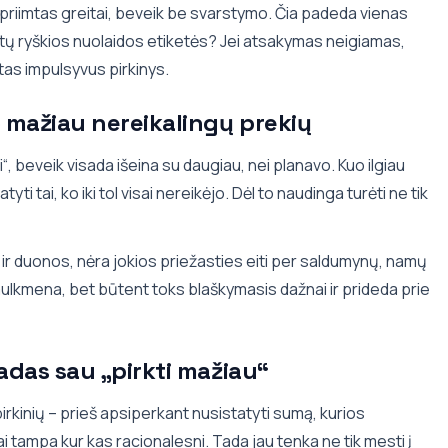
priimtas greitai, beveik be svarstymo. Čia padeda vienas
būtų ryškios nuolaidos etiketės? Jei atsakymas neigiamas,
otas impulsyvus pirkinys.
 mažiau nereikalingų prekių
, beveik visada išeina su daugiau, nei planavo. Kuo ilgiau
i tai, ko iki tol visai nereikėjo. Dėl to naudinga turėti ne tik
ų ir duonos, nėra jokios priežasties eiti per saldumynų, namų
ulkmena, bet būtent toks blaškymasis dažnai ir prideda prie
adas sau „pirkti mažiau“
rkinių – prieš apsiperkant nusistatyti sumą, kurios
ai tampa kur kas racionalesni. Tada jau tenka ne tik mesti į