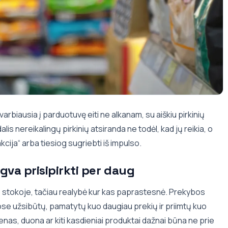
rbiausia į parduotuvę eiti ne alkanam, su aiškiu pirkinių
alis nereikalingų pirkinių atsiranda ne todėl, kad jų reikia, o
akcija“ arba tiesiog sugriebti iš impulso.
gva prisipirkti per daug
 stokoje, tačiau realybė kur kas paprastesnė. Prekybos
uose užsibūtų, pamatytų kuo daugiau prekių ir priimtų kuo
as, duona ar kiti kasdieniai produktai dažnai būna ne prie