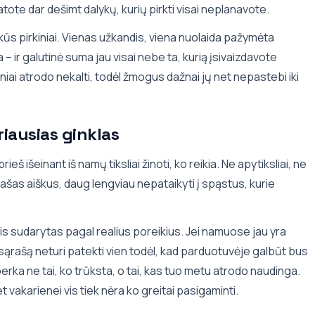
matote dar dešimt dalykų, kurių pirkti visai neplanavote.
lkūs pirkiniai. Vienas užkandis, viena nuolaida pažymėta
– ir galutinė suma jau visai nebe ta, kurią įsivaizdavote
iniai atrodo nekalti, todėl žmogus dažnai jų net nepastebi iki
riausias ginklas
š išeinant iš namų tiksliai žinoti, ko reikia. Ne apytiksliai, ne
ašas aiškus, daug lengviau nepataikyti į spąstus, kurie
ris sudarytas pagal realius poreikius. Jei namuose jau yra
į sąrašą neturi patekti vien todėl, kad parduotuvėje galbūt bus
erka ne tai, ko trūksta, o tai, kas tuo metu atrodo naudinga.
t vakarienei vis tiek nėra ko greitai pasigaminti.