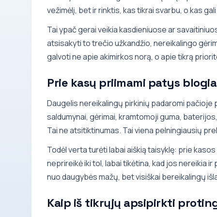
vežimėlį, bet ir rinktis, kas tikrai svarbu, o kas gali
Tai ypač gerai veikia kasdieniuose ar savaitiniuo
atsisakyti to trečio užkandžio, nereikalingo gėr
galvoti ne apie akimirkos norą, o apie tikrą priorit
Prie kasų priimami patys blogi
Daugelis nereikalingų pirkinių padaromi pačioje p
saldumynai, gėrimai, kramtomoji guma, baterijos, žu
Tai ne atsitiktinumas. Tai viena pelningiausių pr
Todėl verta turėti labai aiškią taisyklę: prie kas
neprireikė iki tol, labai tikėtina, kad jos nereik
nuo daugybės mažų, bet visiškai bereikalingų išl
Kaip iš tikrųjų apsipirkti protin