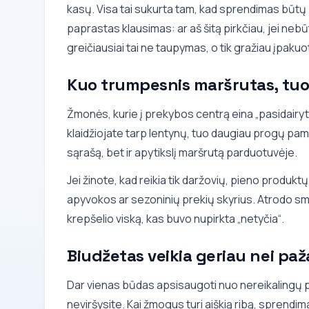
kasų. Visa tai sukurta tam, kad sprendimas būtų 
paprastas klausimas: ar aš šitą pirkčiau, jei ne
greičiausiai tai ne taupymas, o tik gražiau įpaku
Kuo trumpesnis maršrutas, tuo
Žmonės, kurie į prekybos centrą eina „pasidairyti“
klaidžiojate tarp lentynų, tuo daugiau progų pamatyt
sąrašą, bet ir apytikslį maršrutą parduotuvėje.
Jei žinote, kad reikia tik daržovių, pieno produkt
apyvokos ar sezoninių prekių skyrius. Atrodo sm
krepšelio viską, kas buvo nupirkta „netyčia“.
Biudžetas veikia geriau nei paž
Dar vienas būdas apsisaugoti nuo nereikalingų pi
neviršysite. Kai žmogus turi aiškią ribą, sprendim