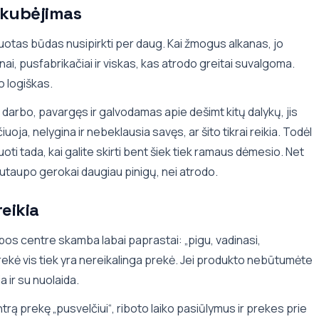
 skubėjimas
uotas būdas nusipirkti per daug. Kai žmogus alkanas, jo
ai, pusfabrikačiai ir viskas, kas atrodo greitai suvalgoma.
o logiškas.
o darbo, pavargęs ir galvodamas apie dešimt kitų dalykų, jis
oja, nelygina ir nebeklausia savęs, ar šito tikrai reikia. Todėl
ti tada, kai galite skirti bent šiek tiek ramaus dėmesio. Net
taupo gerokai daugiau pinigų, nei atrodo.
reikia
os centre skamba labai paprastai: „pigu, vadinasi,
rekė vis tiek yra nereikalinga prekė. Jei produkto nebūtumėte
ia ir su nuolaida.
ntrą prekę „pusvelčiui“, riboto laiko pasiūlymus ir prekes prie