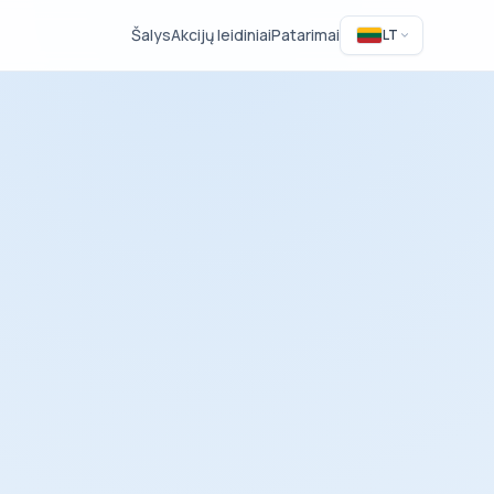
Šalys
Akcijų leidiniai
Patarimai
LT