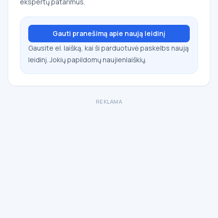
ekspertų patarimus.
Gauti pranešimą apie naują leidinį
Gausite el. laišką, kai ši parduotuvė paskelbs naują
leidinį. Jokių papildomų naujienlaiškių.
REKLAMA