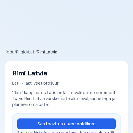
Kodu
/
Riigid
/
Lati
/
Rimi Latvia
Rimi Latvia
Lati · 4 aktiivset brošüüri
"Rimi" kauplustes Lätis on lai ja kvaliteetne sortiment.
Tutvu Rimi Latvia värskeimate aktsiaväljaannetega ja
planeeri oma oste!
Saa teavitus uuest voldikust
Saate e-kirja, kui see pood avaldab uue voldiku. Ei