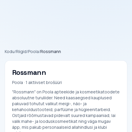
Kodu
/
Riigid
/
Poola
/
Rossmann
Rossmann
Poola · 1 aktiivset brošüüri
"Rossmann" on Poola apteekide ja kosmeetikatoodete
absoluutne turuliider. Need kaasaegsed kauplused
pakuvad tohutut valikut meigi-, näo- ja
kehahooldustooteid, parfüüme ja hügieenitarbeid.
Ostjaid rõõmustavad pidevalt suured kampaaniad, lai
valik mahe- ja looduskosmeetikat ning väga mugav
äpp, mis pakub personaalseid allahindlusi ja klubi