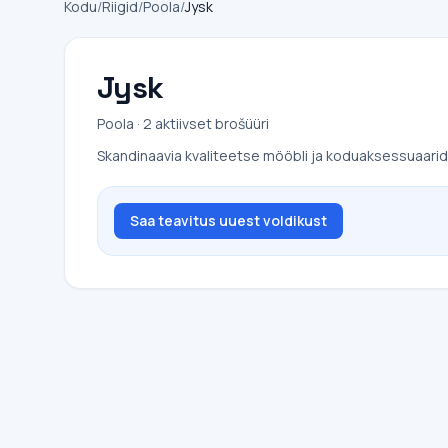
Kodu
/
Riigid
/
Poola
/
Jysk
Jysk
Poola · 2 aktiivset brošüüri
Skandinaavia kvaliteetse mööbli ja koduaksessuaaride
Saa teavitus uuest voldikust