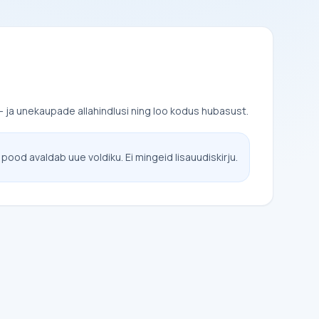
 ja unekaupade allahindlusi ning loo kodus hubasust.
 pood avaldab uue voldiku. Ei mingeid lisauudiskirju.