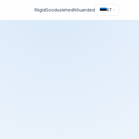
Riigid
Sooduslehed
Nõuanded
ET