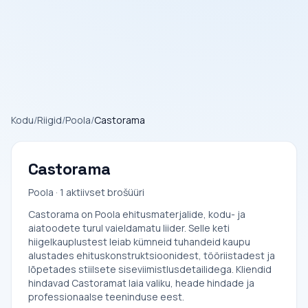
Kodu
/
Riigid
/
Poola
/
Castorama
Castorama
Poola · 1 aktiivset brošüüri
Castorama on Poola ehitusmaterjalide, kodu- ja
aiatoodete turul vaieldamatu liider. Selle keti
hiigelkauplustest leiab kümneid tuhandeid kaupu
alustades ehituskonstruktsioonidest, tööriistadest ja
lõpetades stiilsete siseviimistlusdetailidega. Kliendid
hindavad Castoramat laia valiku, heade hindade ja
professionaalse teeninduse eest.