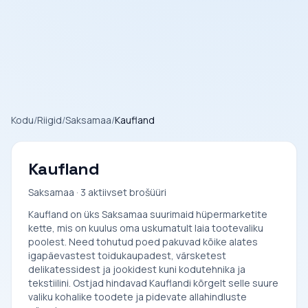
Kodu
/
Riigid
/
Saksamaa
/
Kaufland
Kaufland
Saksamaa · 3 aktiivset brošüüri
Kaufland on üks Saksamaa suurimaid hüpermarketite
kette, mis on kuulus oma uskumatult laia tootevaliku
poolest. Need tohutud poed pakuvad kõike alates
igapäevastest toidukaupadest, värsketest
delikatessidest ja jookidest kuni kodutehnika ja
tekstiilini. Ostjad hindavad Kauflandi kõrgelt selle suure
valiku kohalike toodete ja pidevate allahindluste