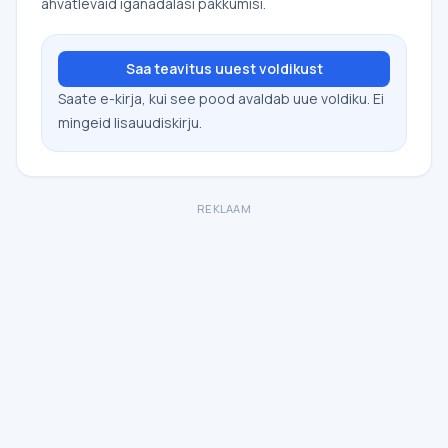
ahvatlevaid iganädalasi pakkumisi.
Saa teavitus uuest voldikust
Saate e-kirja, kui see pood avaldab uue voldiku. Ei
mingeid lisauudiskirju.
REKLAAM