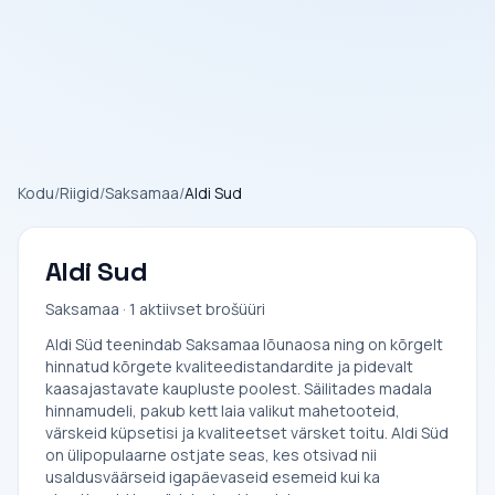
Kodu
/
Riigid
/
Saksamaa
/
Aldi Sud
Aldi Sud
Saksamaa · 1 aktiivset brošüüri
Aldi Süd teenindab Saksamaa lõunaosa ning on kõrgelt
hinnatud kõrgete kvaliteedistandardite ja pidevalt
kaasajastavate kaupluste poolest. Säilitades madala
hinnamudeli, pakub kett laia valikut mahetooteid,
värskeid küpsetisi ja kvaliteetset värsket toitu. Aldi Süd
on ülipopulaarne ostjate seas, kes otsivad nii
usaldusväärseid igapäevaseid esemeid kui ka