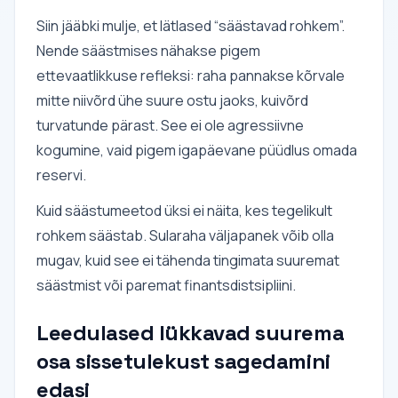
Siin jääbki mulje, et lätlased “säästavad rohkem”.
Nende säästmises nähakse pigem
ettevaatlikkuse refleksi: raha pannakse kõrvale
mitte niivõrd ühe suure ostu jaoks, kuivõrd
turvatunde pärast. See ei ole agressiivne
kogumine, vaid pigem igapäevane püüdlus omada
reservi.
Kuid säästumeetod üksi ei näita, kes tegelikult
rohkem säästab. Sularaha väljapanek võib olla
mugav, kuid see ei tähenda tingimata suuremat
säästmist või paremat finantsdistsipliini.
Leedulased lükkavad suurema
osa sissetulekust sagedamini
edasi