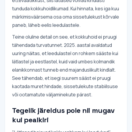
ettevaatlikkust, siis lätlased võivad kindlasti
tunduda kokkuhoidlikumad. Kui hinnata, kes iga kuu
märkimisväärsema osa oma sissetulekust kõrvale
paneb, läheb eelis leedulastele.
Teine oluline detail on see, et kokkuhoid ei pruugi
tähendada turvatunnet. 2025. aastal avaldatud
uuring näitas, et leedulastel on rohkem sääste kui
lätlastel ja eestlastel, kuid vaid umbes kolmandik
elanikkonnast tunneb end majanduslikult kindlalt.
See tähendab, et isegi suurem sääst ei pruugi
kaotada muret hindade, sissetulekute stabiilsuse
või ootamatute väljaminekute pärast.
Tegelik järeldus pole nii mugav
kui pealkiri