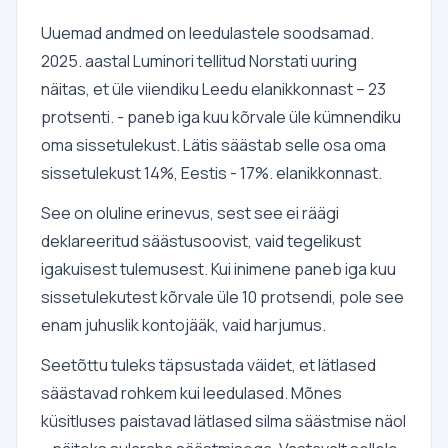
Uuemad andmed on leedulastele soodsamad.
2025. aastal Luminori tellitud Norstati uuring
näitas, et üle viiendiku Leedu elanikkonnast – 23
protsenti. - paneb iga kuu kõrvale üle kümnendiku
oma sissetulekust. Lätis säästab selle osa oma
sissetulekust 14%, Eestis - 17%. elanikkonnast.
See on oluline erinevus, sest see ei räägi
deklareeritud säästusoovist, vaid tegelikust
igakuisest tulemusest. Kui inimene paneb iga kuu
sissetulekutest kõrvale üle 10 protsendi, pole see
enam juhuslik kontojääk, vaid harjumus.
Seetõttu tuleks täpsustada väidet, et lätlased
säästavad rohkem kui leedulased. Mõnes
küsitluses paistavad lätlased silma säästmise näol