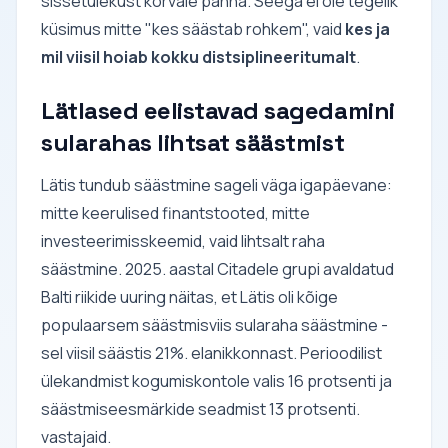
sissetulekust kõrvale panna. Seega ei ole tegelik
küsimus mitte "kes säästab rohkem", vaid
kes ja
mil viisil hoiab kokku distsiplineeritumalt
.
Lätlased eelistavad sagedamini
sularahas lihtsat säästmist
Lätis tundub säästmine sageli väga igapäevane:
mitte keerulised finantstooted, mitte
investeerimisskeemid, vaid lihtsalt raha
säästmine. 2025. aastal Citadele grupi avaldatud
Balti riikide uuring näitas, et Lätis oli kõige
populaarsem säästmisviis sularaha säästmine -
sel viisil säästis 21%. elanikkonnast. Perioodilist
ülekandmist kogumiskontole valis 16 protsenti ja
säästmiseesmärkide seadmist 13 protsenti.
vastajaid.