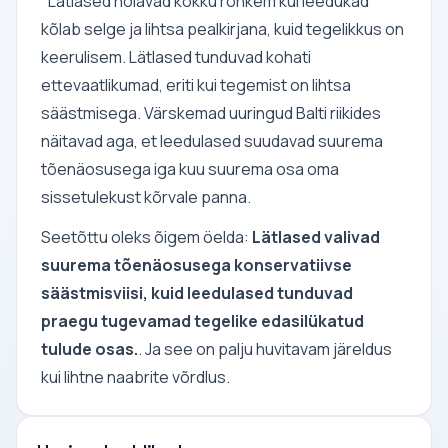
"Lätlased hoiavad kokku rohkem kui leedukad"
kõlab selge ja lihtsa pealkirjana, kuid tegelikkus on
keerulisem. Lätlased tunduvad kohati
ettevaatlikumad, eriti kui tegemist on lihtsa
säästmisega. Värskemad uuringud Balti riikides
näitavad aga, et leedulased suudavad suurema
tõenäosusega iga kuu suurema osa oma
sissetulekust kõrvale panna.
Seetõttu oleks õigem öelda:
Lätlased valivad
suurema tõenäosusega konservatiivse
säästmisviisi, kuid leedulased tunduvad
praegu tugevamad tegelike edasilükatud
tulude osas.
. Ja see on palju huvitavam järeldus
kui lihtne naabrite võrdlus.