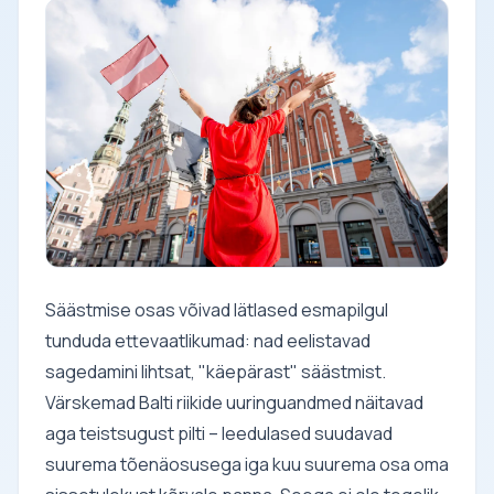
Säästmise osas võivad lätlased esmapilgul
tunduda ettevaatlikumad: nad eelistavad
sagedamini lihtsat, "käepärast" säästmist.
Värskemad Balti riikide uuringuandmed näitavad
aga teistsugust pilti – leedulased suudavad
suurema tõenäosusega iga kuu suurema osa oma