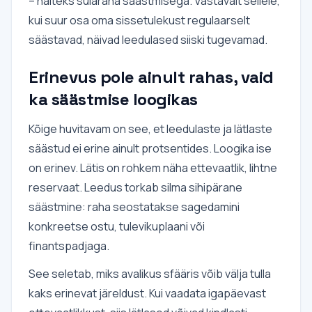
– näiteks sularaha säästmisega. Vastavalt sellele,
kui suur osa oma sissetulekust regulaarselt
säästavad, näivad leedulased siiski tugevamad.
Erinevus pole ainult rahas, vaid
ka säästmise loogikas
Kõige huvitavam on see, et leedulaste ja lätlaste
säästud ei erine ainult protsentides. Loogika ise
on erinev. Lätis on rohkem näha ettevaatlik, lihtne
reservaat. Leedus torkab silma sihipärane
säästmine: raha seostatakse sagedamini
konkreetse ostu, tulevikuplaani või
finantspadjaga.
See seletab, miks avalikus sfääris võib välja tulla
kaks erinevat järeldust. Kui vaadata igapäevast