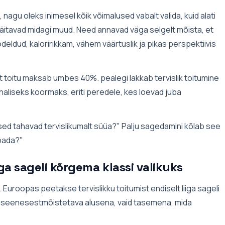
, nagu oleks inimesel kõik võimalused vabalt valida, kuid alati
äitavad midagi muud. Need annavad väga selgelt mõista, et
eldud, kaloririkkam, vähem väärtuslik ja pikas perspektiivis
at toitu maksab umbes 40%. pealegi lakkab tervislik toitumine
haliseks koormaks, eriti peredele, kes loevad juba
d tahavad tervislikumalt süüa?" Palju sagedamini kõlab see
ubada?"
iga sageli kõrgema klassi valikuks
Euroopas peetakse tervislikku toitumist endiselt liiga sageli
te iseenesestmõistetava alusena, vaid tasemena, mida