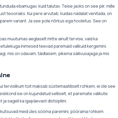
unduda ebamugav, kuid talutav. Teise jaoks on see piir, mille
st teooriaks. Kui pere arvutab, kuidas nädalat venitada, on
ki parem variant. Ja see pole nõrkus ega hooletus. See on
as muutumas aeglaselt mitte ainult tervise, vaid ka
tulekuga inimesed teevad paremaid valikuid kergemini.
dagi, mis on odavam, täidlasem, pikema säilivusajaga ja mis
alne
 kui tervislikum toit maksab süstemaatiliselt rohkem, ei ole see
eskkond ise on kujundatud selliselt, et paremate valikute
ja sageli ka igapäevast distsipliini.
ik kutsuvad meid üles sööma paremini, pöörama rohkem