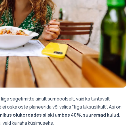
iga sageli mitte ainult sümboolselt, vaid ka tuntavalt
i oska oste planeerida või valida "liiga luksuslikult". Asi on
mikus olukordades siiski umbes 40%. suuremad kulud
,
u, vaid ka raha küsimuseks.