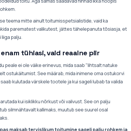
töödeldud toitu. Aga samas saadavad hinnad ikka hoopis
 rohkem.
ise teema mitte ainult toitumisspetsialistide, vaid ka
ida parematest valikutest, jättes tähelepanuta tõsiasja, et
liiga palju.
enam tühiasi, vaid reaalne piir
peale ei ole väike erinevus, mida saab "lihtsalt natuke
selt ostukäitumist. See määrab, mida inimene oma ostukorvi
saab kulutada värskele tootele ja kui sageli lubab ta valida
utada kui isiklikku nõrkust või valivust. See on palju
ub silmnähtavalt kallimaks, muutub see suurel osal
aks.
opas maksab tervislikum toitumine sageli palju rohkem ja