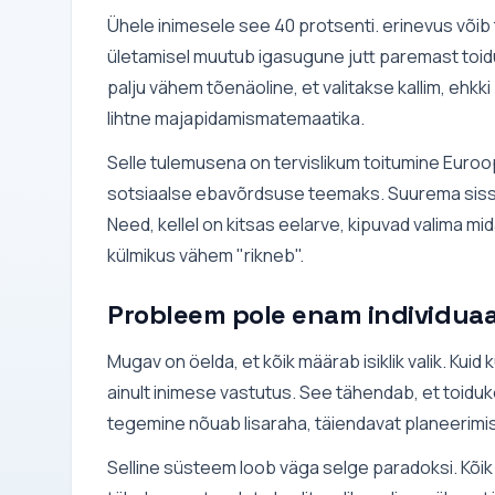
Ühele inimesele see 40 protsenti. erinevus võib t
ületamisel muutub igasugune jutt paremast toidu
palju vähem tõenäoline, et valitakse kallim, ehk
lihtne majapidamismatemaatika.
Selle tulemusena on tervislikum toitumine Euroop
sotsiaalse ebavõrdsuse teemaks. Suurema sisse
Need, kellel on kitsas eelarve, kipuvad valima mi
külmikus vähem "rikneb".
Probleem pole enam individua
Mugav on öelda, et kõik määrab isiklik valik. Kuid
ainult inimese vastutus. See tähendab, et toiduk
tegemine nõuab lisaraha, täiendavat planeerimist 
Selline süsteem loob väga selge paradoksi. Kõ