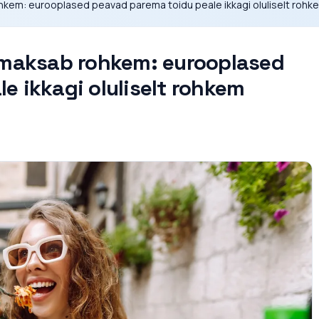
ohkem: eurooplased peavad parema toidu peale ikkagi oluliselt rohk
e maksab rohkem: eurooplased
e ikkagi oluliselt rohkem