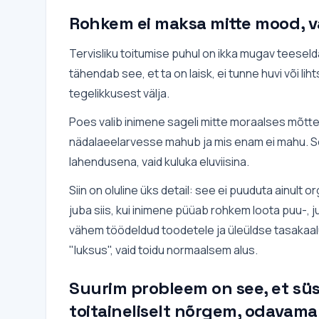
Rohkem ei maksa mitte mood, v
Tervisliku toitumise puhul on ikka mugav teeseld
tähendab see, et ta on laisk, ei tunne huvi või l
tegelikkusest välja.
Poes valib inimene sageli mitte moraalses mõttes 
nädalaeelarvesse mahub ja mis enam ei mahu. See
lahendusena, vaid kuluka eluviisina.
Siin on oluline üks detail: see ei puuduta ainult 
juba siis, kui inimene püüab rohkem loota puu-, j
vähem töödeldud toodetele ja üleüldse tasakaalu
"luksus", vaid toidu normaalsem alus.
Suurim probleem on see, et sü
toitaineliselt nõrgem, odavama