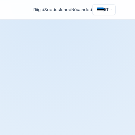
Riigid
Sooduslehed
Nõuanded
ET