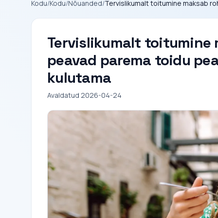
Kodu
/
Kodu
/
Nõuanded
/
Tervislikumalt toitumine maksab r
Tervislikumalt toitumin
peavad parema toidu peal
kulutama
Avaldatud 2026-04-24