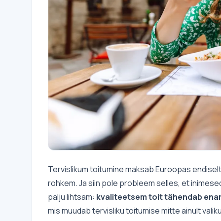
Tervislikum toitumine maksab Euroopas endiselt li
rohkem. Ja siin pole probleem selles, et inimesed e
palju lihtsam:
kvaliteetsem toit tähendab ena
mis muudab tervisliku toitumise mitte ainult valik