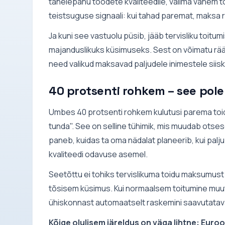
tähelepanu toodete kvaliteedile, valima vähem 
teistsuguse signaali: kui tahad paremat, maksa
Ja kuni see vastuolu püsib, jääb tervisliku toitum
majanduslikuks küsimuseks. Sest on võimatu rääk
need valikud maksavad paljudele inimestele siiski 
40 protsenti rohkem – see pole 
Umbes 40 protsenti rohkem kulutusi parema toidu 
tunda". See on selline tühimik, mis muudab otse
paneb, kuidas ta oma nädalat planeerib, kui palju 
kvaliteedi odavuse asemel.
Seetõttu ei tohiks tervislikuma toidu maksumust ar
tõsisem küsimus. Kui normaalsem toitumine muut
ühiskonnast automaatselt raskemini saavutatav
Kõige olulisem järeldus on väga lihtne: Euro