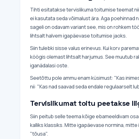
Tihti esitatakse tervislikuma toitumise teemat nii
ei kasutata seda võimalust ära. Aga poehinnad n
sageli on odavam variant see, mis on rohkem tööd
lihtsalt halvem igapäevase toitumise jaoks.
Siin tulebki sisse valus erinevus. Kui korv parem
köögis olemast lihtsalt harjumus. See muutub ra
iganädalasi oste.
Seetõttu pole ammu enam küsimust: "Kas inimese
nii: "Kas nad saavad seda endale regulaarselt l
Tervislikumat toitu peetakse li
Siin peitub selle teema kõige ebameeldivam osa. 
kalliks klassiks. Mitte igapäevase normina, mit
"tõusa".