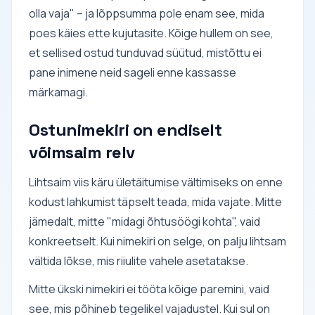
olla vaja" – ja lõppsumma pole enam see, mida
poes käies ette kujutasite. Kõige hullem on see,
et sellised ostud tunduvad süütud, mistõttu ei
pane inimene neid sageli enne kassasse
märkamagi.
Ostunimekiri on endiselt
võimsaim relv
Lihtsaim viis käru ületäitumise vältimiseks on enne
kodust lahkumist täpselt teada, mida vajate. Mitte
jämedalt, mitte "midagi õhtusöögi kohta", vaid
konkreetselt. Kui nimekiri on selge, on palju lihtsam
vältida lõkse, mis riiulite vahele asetatakse.
Mitte ükski nimekiri ei tööta kõige paremini, vaid
see, mis põhineb tegelikel vajadustel. Kui sul on