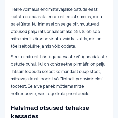
Teine võimalus end mittevajalike ostude eest
kaitsta on määrata enne ostlemist summa, mida
sa ei ületa. Kui inimesel on selge piir, muutuvad
otsused palju ratsionaalsemaks. Siis tuleb see
mitte ainult kärusse visata, vaid ka valida, mis on
tõeliselt oluline ja mis võib oodata.
See toimib eriti hästi igapäevaste või iganädalaste
ostude puhul. Kui on konkreetne piirmäär, on palju
lihtsam loobuda sellest kolmandast suupistest,
mittevajalikust joogist või "lihtsalt proovimiseks"
tootest. Eelarve paneb mõtlema mitte
hetkesoovile, vaid tegelikule prioriteedile.
Halvimad otsused tehakse
kassades