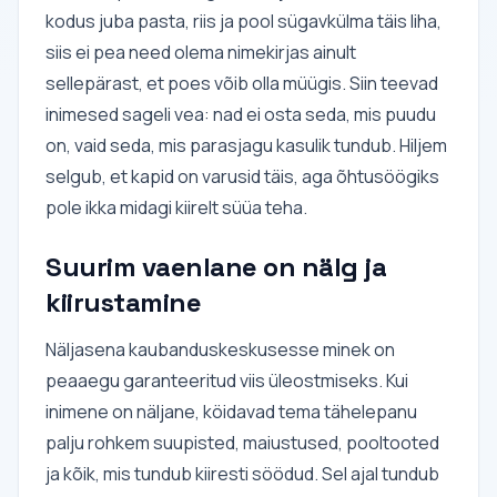
kodus juba pasta, riis ja pool sügavkülma täis liha,
siis ei pea need olema nimekirjas ainult
sellepärast, et poes võib olla müügis. Siin teevad
inimesed sageli vea: nad ei osta seda, mis puudu
on, vaid seda, mis parasjagu kasulik tundub. Hiljem
selgub, et kapid on varusid täis, aga õhtusöögiks
pole ikka midagi kiirelt süüa teha.
Suurim vaenlane on nälg ja
kiirustamine
Näljasena kaubanduskeskusesse minek on
peaaegu garanteeritud viis üleostmiseks. Kui
inimene on näljane, köidavad tema tähelepanu
palju rohkem suupisted, maiustused, pooltooted
ja kõik, mis tundub kiiresti söödud. Sel ajal tundub