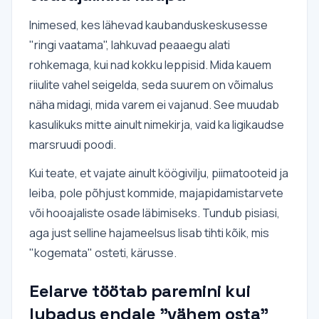
Inimesed, kes lähevad kaubanduskeskusesse
"ringi vaatama", lahkuvad peaaegu alati
rohkemaga, kui nad kokku leppisid. Mida kauem
riiulite vahel seigelda, seda suurem on võimalus
näha midagi, mida varem ei vajanud. See muudab
kasulikuks mitte ainult nimekirja, vaid ka ligikaudse
marsruudi poodi.
Kui teate, et vajate ainult köögivilju, piimatooteid ja
leiba, pole põhjust kommide, majapidamistarvete
või hooajaliste osade läbimiseks. Tundub pisiasi,
aga just selline hajameelsus lisab tihti kõik, mis
"kogemata" osteti, kärusse.
Eelarve töötab paremini kui
lubadus endale "vähem osta"