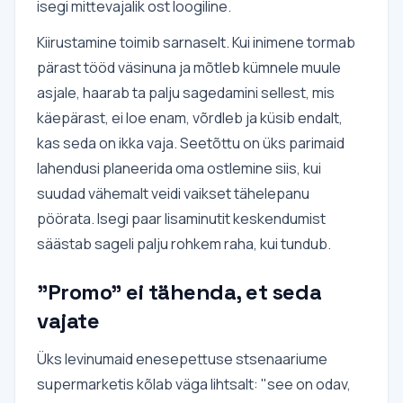
isegi mittevajalik ost loogiline.
Kiirustamine toimib sarnaselt. Kui inimene tormab
pärast tööd väsinuna ja mõtleb kümnele muule
asjale, haarab ta palju sagedamini sellest, mis
käepärast, ei loe enam, võrdleb ja küsib endalt,
kas seda on ikka vaja. Seetõttu on üks parimaid
lahendusi planeerida oma ostlemine siis, kui
suudad vähemalt veidi vaikset tähelepanu
pöörata. Isegi paar lisaminutit keskendumist
säästab sageli palju rohkem raha, kui tundub.
"Promo" ei tähenda, et seda
vajate
Üks levinumaid enesepettuse stsenaariume
supermarketis kõlab väga lihtsalt: "see on odav,