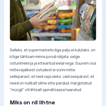
Selleks, et supermarketis liiga palju ei kulutaks, on
kõige tähtsam minna poodi näljata, selge
ostunimekirja ja etteantud eelarvega. Suurem osa
mittevajalikest ostudest ei sünni mitte
sellepärast, et neid vaja oleks, vaid seepärast, et
need on nutikalt silme ette pandud, märgistatud
"müügil" või lihtsalt ajendil kaasa haaratud.
Miks on nii lihtne