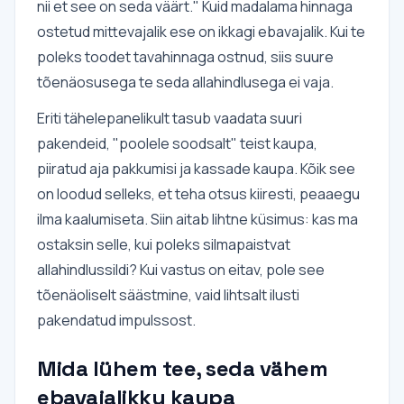
nii et see on seda väärt." Kuid madalama hinnaga
ostetud mittevajalik ese on ikkagi ebavajalik. Kui te
poleks toodet tavahinnaga ostnud, siis suure
tõenäosusega te seda allahindlusega ei vaja.
Eriti tähelepanelikult tasub vaadata suuri
pakendeid, "poolele soodsalt" teist kaupa,
piiratud aja pakkumisi ja kassade kaupa. Kõik see
on loodud selleks, et teha otsus kiiresti, peaaegu
ilma kaalumiseta. Siin aitab lihtne küsimus: kas ma
ostaksin selle, kui poleks silmapaistvat
allahindlussildi? Kui vastus on eitav, pole see
tõenäoliselt säästmine, vaid lihtsalt ilusti
pakendatud impulssost.
Mida lühem tee, seda vähem
ebavajalikku kaupa