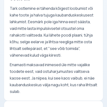
Tark ostlemine ei tähenda kõigest loobumist või
kahe toote ja halva tujuga kaubanduskeskusest
lahkumist. Eesmärk pole iga hinna eest säästa,
vaid mitte lasta impulsiivsetel otsustel oma
rahakotti valitseda. Kui lähete poodi plaani, tühja
kõhu, selge eelarve ja lihtsa reegliga mitte osta
lihtsalt sellepärast, et "see võib toimida",
vähenevad kulud väga kiiresti.
Enamasti maksavad inimesed üle mitte vajalike
toodete eest, vaid ostuharjumustes valitseva
kaose eest. Ja niipea, kui see kaos vaibub, ei näe
kaubanduskeskus välja nagu koht, kus raha lihtsalt
sulab.