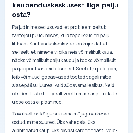
kaubanduskeskusest liiga palju
osta?
Paljud inimesed usuvad, et probleem peitub
tahtejõu puudumises, kuid tegelikkus on palju
lihtsam. Kaubanduskeskused on kujundatud
selliselt, et inimene viibiks neis võimalikult kaua,
näeks võimalikult palju kaupu ja teeks võimalikult
palju spontaanseid otsuseid. Seetõttu pole piim,
leib või muud igapäevased tooted sageli mitte
sissepääsu juures, vaid sügavamal esikus. Neid
otsides leiate tee pealt veel kümme asja, mida te
üldse osta ei plaaninud.
Tavaliselt on kõige suurema mõjuga väikesed
ostud, mitte suured. Üks vahepala, üks
allahinnatud kaup, üks pisiasi kategooriast "võib-