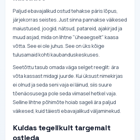
Paljud ebavajalikud ostud tehakse päris lõpus,
järjekorras seistes. Just sinna pannakse väikesed
maiustused, joogid, nätsud, patareid, ajakirjad ja
muud asjad, mida on lihtne "üheaegselt" kaasa
võtta. See ei ole juhus. See on üks kõige
tulusamaid kohti kaubanduskeskuses.
Seetõttu tasub omada väga selget reeglit: ära
võta kassast midagi juurde. Kui üksust nimekirjas
ei olnud ja seda seni vaja ei läinud, siis suure
tõenäosusega pole seda viimasel hetkel vaja.
Selline lihtne põhimõte hoiab sageli ära paljud
väikesed, kuid täiesti ebavajalikud väljaminekud.
Kuidas tegelikult targemalt
ostleda