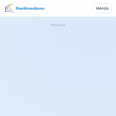
Menüü
REKLAAM