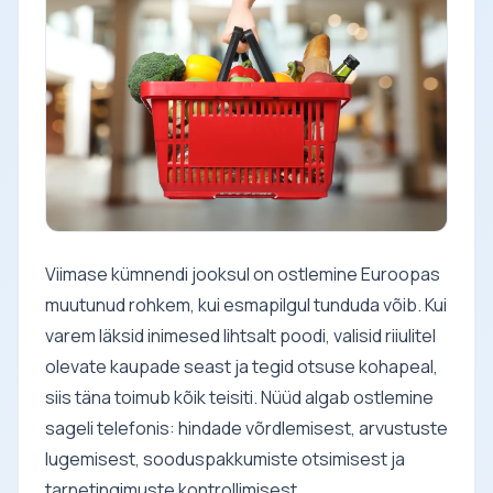
Viimase kümnendi jooksul on ostlemine Euroopas
muutunud rohkem, kui esmapilgul tunduda võib. Kui
varem läksid inimesed lihtsalt poodi, valisid riiulitel
olevate kaupade seast ja tegid otsuse kohapeal,
siis täna toimub kõik teisiti. Nüüd algab ostlemine
sageli telefonis: hindade võrdlemisest, arvustuste
lugemisest, sooduspakkumiste otsimisest ja
tarnetingimuste kontrollimisest.