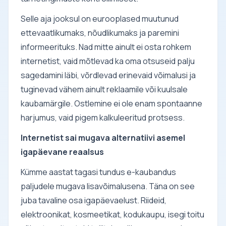
Selle aja jooksul on eurooplased muutunud
ettevaatlikumaks, nõudlikumaks ja paremini
informeerituks. Nad mitte ainult ei osta rohkem
internetist, vaid mõtlevad ka oma otsuseid palju
sagedamini läbi, võrdlevad erinevaid võimalusi ja
tuginevad vähem ainult reklaamile või kuulsale
kaubamärgile. Ostlemine ei ole enam spontaanne
harjumus, vaid pigem kalkuleeritud protsess.
Internetist sai mugava alternatiivi asemel
igapäevane reaalsus
Kümme aastat tagasi tundus e-kaubandus
paljudele mugava lisavõimalusena. Täna on see
juba tavaline osa igapäevaelust. Riideid,
elektroonikat, kosmeetikat, kodukaupu, isegi toitu