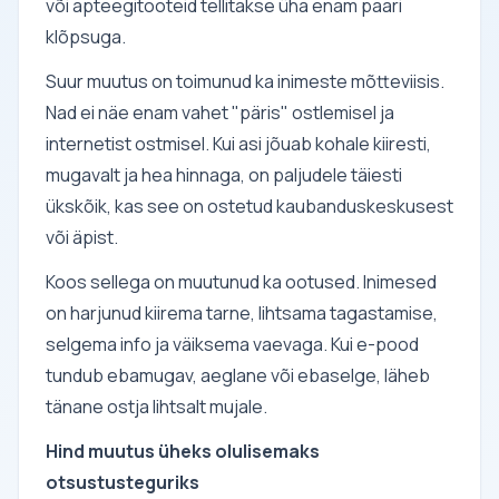
või apteegitooteid tellitakse üha enam paari
klõpsuga.
Suur muutus on toimunud ka inimeste mõtteviisis.
Nad ei näe enam vahet "päris" ostlemisel ja
internetist ostmisel. Kui asi jõuab kohale kiiresti,
mugavalt ja hea hinnaga, on paljudele täiesti
ükskõik, kas see on ostetud kaubanduskeskusest
või äpist.
Koos sellega on muutunud ka ootused. Inimesed
on harjunud kiirema tarne, lihtsama tagastamise,
selgema info ja väiksema vaevaga. Kui e-pood
tundub ebamugav, aeglane või ebaselge, läheb
tänane ostja lihtsalt mujale.
Hind muutus üheks olulisemaks
otsustusteguriks