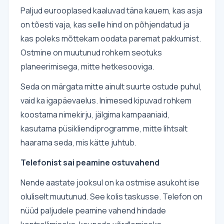
Paljud eurooplased kaaluvad täna kauem, kas asja
on tõesti vaja, kas selle hind on põhjendatud ja
kas poleks mõttekam oodata paremat pakkumist.
Ostmine on muutunud rohkem seotuks
planeerimisega, mitte hetkesooviga.
Seda on märgata mitte ainult suurte ostude puhul,
vaid ka igapäevaelus. Inimesed kipuvad rohkem
koostama nimekirju, jälgima kampaaniaid,
kasutama püsikliendiprogramme, mitte lihtsalt
haarama seda, mis kätte juhtub.
Telefonist sai peamine ostuvahend
Nende aastate jooksul on ka ostmise asukoht ise
oluliselt muutunud. See kolis taskusse. Telefon on
nüüd paljudele peamine vahend hindade