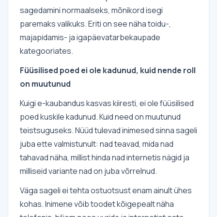
sagedamini normaalseks, mõnikord isegi
paremaks valikuks. Eriti on see näha toidu-,
majapidamis- ja igapäevatarbekaupade
kategooriates.
Füüsilised poed ei ole kadunud, kuid nende roll
on muutunud
Kuigi e-kaubandus kasvas kiiresti, ei ole füüsilised
poed kuskile kadunud. Kuid need on muutunud
teistsuguseks. Nüüd tulevad inimesed sinna sageli
juba ette valmistunult: nad teavad, mida nad
tahavad näha, millist hinda nad internetis nägid ja
milliseid variante nad on juba võrrelnud.
Väga sageli ei tehta ostuotsust enam ainult ühes
kohas. Inimene võib toodet kõigepealt näha