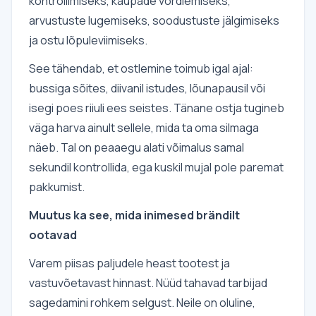
kontrollimiseks, kaupade võrdlemiseks,
arvustuste lugemiseks, soodustuste jälgimiseks
ja ostu lõpuleviimiseks.
See tähendab, et ostlemine toimub igal ajal:
bussiga sõites, diivanil istudes, lõunapausil või
isegi poes riiuli ees seistes. Tänane ostja tugineb
väga harva ainult sellele, mida ta oma silmaga
näeb. Tal on peaaegu alati võimalus samal
sekundil kontrollida, ega kuskil mujal pole paremat
pakkumist.
Muutus ka see, mida inimesed brändilt
ootavad
Varem piisas paljudele heast tootest ja
vastuvõetavast hinnast. Nüüd tahavad tarbijad
sagedamini rohkem selgust. Neile on oluline,