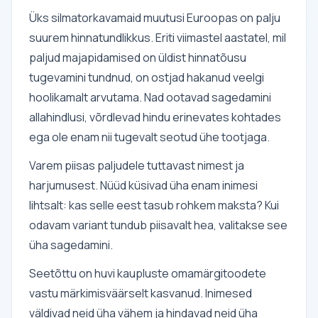
Üks silmatorkavamaid muutusi Euroopas on palju
suurem hinnatundlikkus. Eriti viimastel aastatel, mil
paljud majapidamised on üldist hinnatõusu
tugevamini tundnud, on ostjad hakanud veelgi
hoolikamalt arvutama. Nad ootavad sagedamini
allahindlusi, võrdlevad hindu erinevates kohtades
ega ole enam nii tugevalt seotud ühe tootjaga.
Varem piisas paljudele tuttavast nimest ja
harjumusest. Nüüd küsivad üha enam inimesi
lihtsalt: kas selle eest tasub rohkem maksta? Kui
odavam variant tundub piisavalt hea, valitakse see
üha sagedamini.
Seetõttu on huvi kaupluste omamärgitoodete
vastu märkimisväärselt kasvanud. Inimesed
väldivad neid üha vähem ja hindavad neid üha