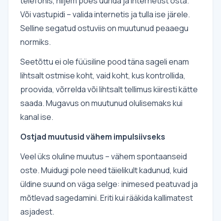
telefonis, hiljem poes uurida ja internetist osta.
Või vastupidi – valida internetis ja tulla ise järele.
Selline segatud ostuviis on muutunud peaaegu
normiks.
Seetõttu ei ole füüsiline pood täna sageli enam
lihtsalt ostmise koht, vaid koht, kus kontrollida,
proovida, võrrelda või lihtsalt tellimus kiiresti kätte
saada. Mugavus on muutunud olulisemaks kui
kanal ise.
Ostjad muutusid vähem impulsiivseks
Veel üks oluline muutus – vähem spontaanseid
oste. Muidugi pole need täielikult kadunud, kuid
üldine suund on väga selge: inimesed peatuvad ja
mõtlevad sagedamini. Eriti kui rääkida kallimatest
asjadest.