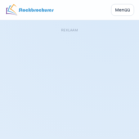
Menüü
REKLAAM