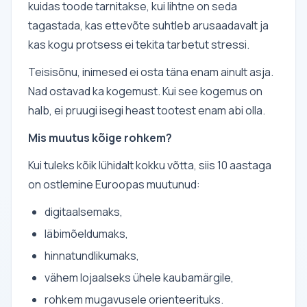
kuidas toode tarnitakse, kui lihtne on seda
tagastada, kas ettevõte suhtleb arusaadavalt ja
kas kogu protsess ei tekita tarbetut stressi.
Teisisõnu, inimesed ei osta täna enam ainult asja.
Nad ostavad ka kogemust. Kui see kogemus on
halb, ei pruugi isegi heast tootest enam abi olla.
Mis muutus kõige rohkem?
Kui tuleks kõik lühidalt kokku võtta, siis 10 aastaga
on ostlemine Euroopas muutunud:
digitaalsemaks,
läbimõeldumaks,
hinnatundlikumaks,
vähem lojaalseks ühele kaubamärgile,
rohkem mugavusele orienteerituks.