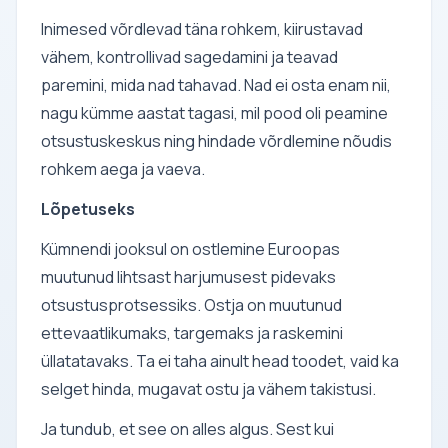
Inimesed võrdlevad täna rohkem, kiirustavad
vähem, kontrollivad sagedamini ja teavad
paremini, mida nad tahavad. Nad ei osta enam nii,
nagu kümme aastat tagasi, mil pood oli peamine
otsustuskeskus ning hindade võrdlemine nõudis
rohkem aega ja vaeva.
Lõpetuseks
Kümnendi jooksul on ostlemine Euroopas
muutunud lihtsast harjumusest pidevaks
otsustusprotsessiks. Ostja on muutunud
ettevaatlikumaks, targemaks ja raskemini
üllatatavaks. Ta ei taha ainult head toodet, vaid ka
selget hinda, mugavat ostu ja vähem takistusi.
Ja tundub, et see on alles algus. Sest kui