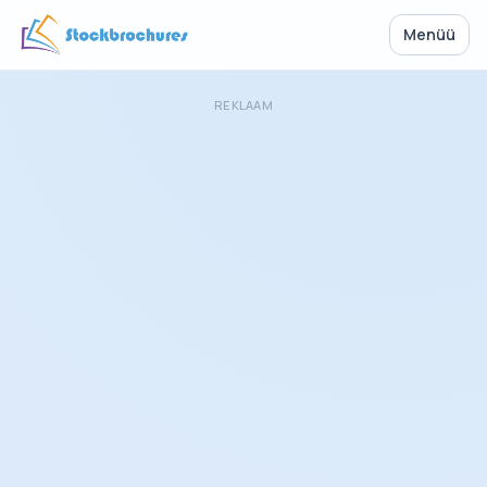
Menüü
REKLAAM