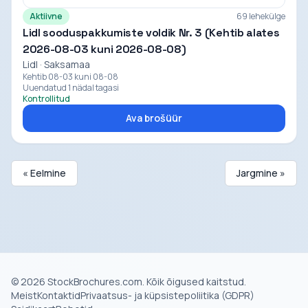
Aktiivne
69 lehekülge
Lidl sooduspakkumiste voldik Nr. 3 (Kehtib alates
2026-08-03 kuni 2026-08-08)
Lidl · Saksamaa
Kehtib 08-03 kuni 08-08
Uuendatud 1 nädal tagasi
Kontrollitud
Ava brošüür
« Eelmine
Jargmine »
© 2026 StockBrochures.com. Kõik õigused kaitstud.
Meist
Kontaktid
Privaatsus- ja küpsistepoliitika (GDPR)