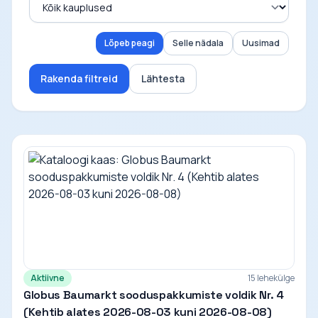
Lõpeb peagi
Selle nädala
Uusimad
Rakenda filtreid
Lähtesta
Aktiivne
15 lehekülge
Globus Baumarkt sooduspakkumiste voldik Nr. 4
(Kehtib alates 2026-08-03 kuni 2026-08-08)