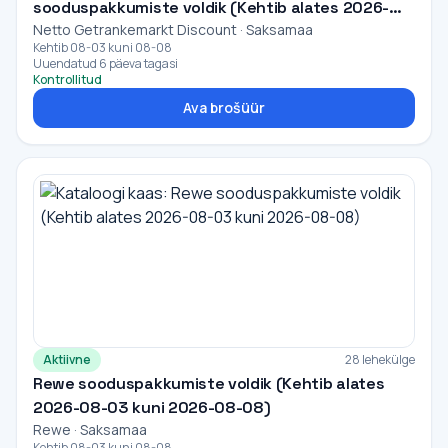
sooduspakkumiste voldik (Kehtib alates 2026-
Netto Getrankemarkt Discount · Saksamaa
08-03 kuni 2026-08-08)
Kehtib 08-03 kuni 08-08
Uuendatud 6 päeva tagasi
Kontrollitud
Ava brošüür
Aktiivne
28 lehekülge
Rewe sooduspakkumiste voldik (Kehtib alates
2026-08-03 kuni 2026-08-08)
Rewe · Saksamaa
Kehtib 08-03 kuni 08-08