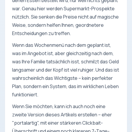
denen Essen bestellt wird, nur weil nichts geplant
war. Genau hier werden Supermarkt-Prospekte
nützlich. Sie senken die Preise nicht auf magische
Weise, sondern helfen Ihnen, geordnetere
Entscheidungen zu treffen.
Wenn das Wochenmenü nach dem geplant ist,
was im Angebot ist, aber gleichzeitig nach dem,
was Ihre Familie tatsächlich isst, schmilzt das Geld
langsamer und der Kopf ist viel ruhiger. Und das ist
wahrscheinlich das Wichtigste – kein perfekter
Plan, sondern ein System, das im wirklichen Leben
funktioniert.
Wenn Sie möchten, kann ich auch noch eine
zweite Version dieses Artikels erstellen – eher
"portalartig", mit einer stärkeren Clickbait-
Überschrift und einem noch klareren 7-Tage-